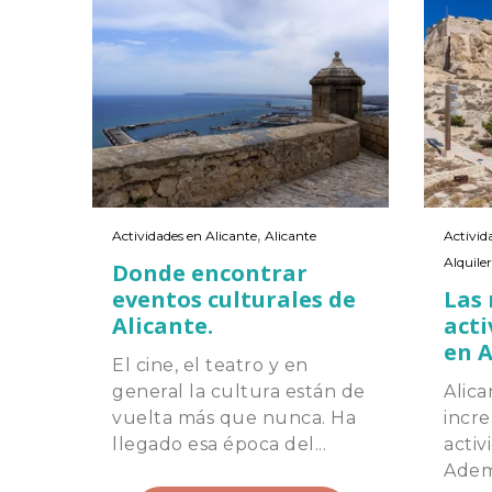
,
Actividades en Alicante
Alicante
Activid
Alquiler
Donde encontrar
eventos culturales de
Las
Alicante.
acti
en A
El cine, el teatro y en
general la cultura están de
Alica
vuelta más que nunca. Ha
incre
llegado esa época del...
activ
Adem