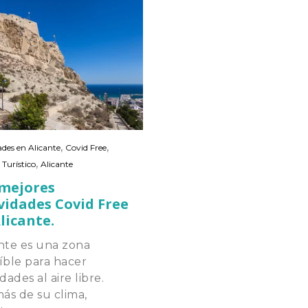
,
,
ades en Alicante
Covid Free
,
 Turístico
Alicante
 mejores
vidades Covid Free
licante.
nte es una zona
íble para hacer
idades al aire libre.
ás de su clima,