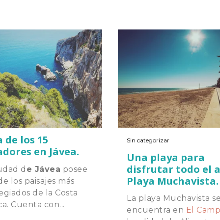
 de los 15
Sin categorizar
dores en Jávea.
Una playa para
disfrutar todo el 
iudad d
e Jávea
posee
Playa Muchavista.
e los paisajes más
legiados de la Costa
La playa Muchavista s
a. Cuenta con...
encuentra en
El Camp