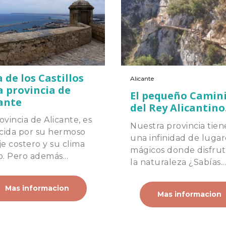
 de los Castillos
Alicante
a provincia de
El pequeño Camin
ante
del Rey Alicantino
ovincia de Alicante, es
Nuestra provincia tien
cida por su hermoso
una infinidad de lugar
je costero y su clima
mágicos donde disfrut
o. Pero además...
la naturaleza ¿Sabías...
Mas informacion
Mas informacion